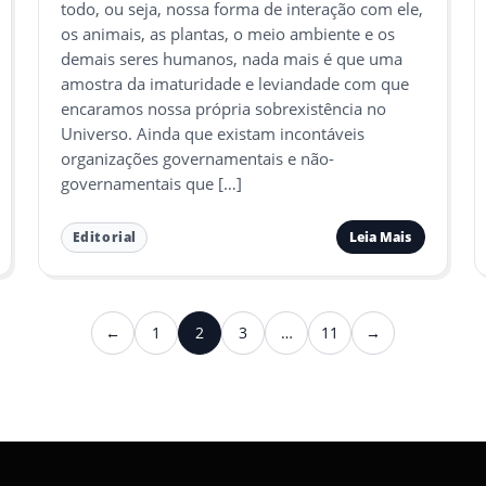
todo, ou seja, nossa forma de interação com ele,
os animais, as plantas, o meio ambiente e os
demais seres humanos, nada mais é que uma
amostra da imaturidade e leviandade com que
encaramos nossa própria sobrexistência no
Universo. Ainda que existam incontáveis
organizações governamentais e não-
governamentais que […]
Leia Mais
Editorial
←
1
2
3
…
11
→
Anterior
Próximo