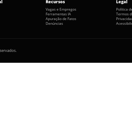
al
Recursos
Legal
Vagas e Empregos
Política 
Ferramentas IA
Termos d
Apuração de Fatos
Privacida
Denúncias
Acessibil
eservados.