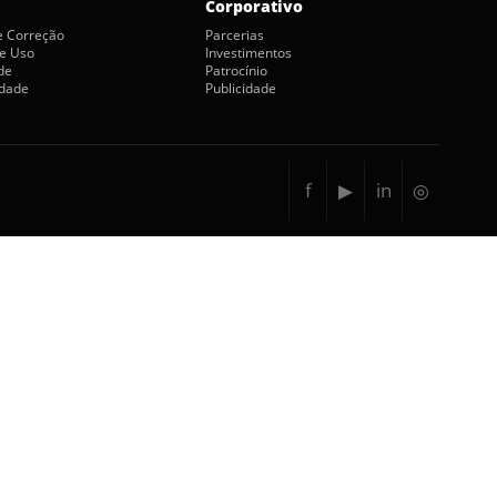
Corporativo
de Correção
Parcerias
e Uso
Investimentos
de
Patrocínio
idade
Publicidade
f
▶
in
◎