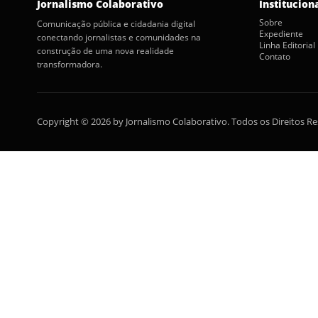
Jornalismo Colaborativo
Institucion
Sobre
Comunicação pública e cidadania digital
Expediente
conectando jornalistas e comunidades na
Linha Editorial
construção de uma nova realidade
Contato
transformadora.
Copyright © 2026 by Jornalismo Colaborativo. Todos os Direitos R