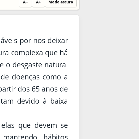
A−
A+
Modo escuro
veis por nos deixar
tura complexa que há
re o desgaste natural
o de doenças como a
partir dos 65 anos de
am devido à baixa
o elas que devem se
, mantendo hábitos