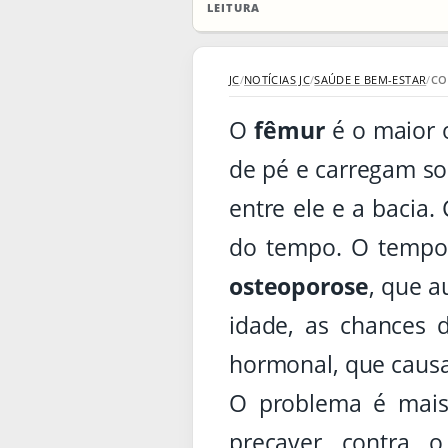
LEITURA
JC
/
NOTÍCIAS JC
/
SAÚDE E BEM-ESTAR
/
CO
O
fêmur
é o maior 
de pé e carregam so
entre ele e a bacia.
do tempo. O tempo,
osteoporose
, que a
idade, as chances
hormonal, que causa
O problema é mais 
precaver contra o