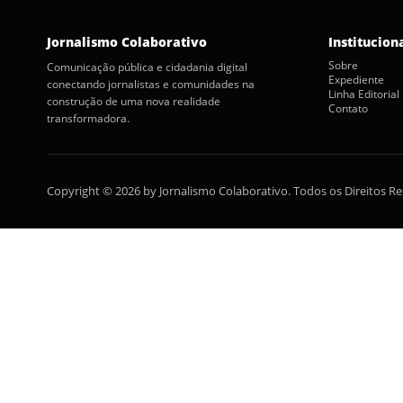
Jornalismo Colaborativo
Institucion
Sobre
Comunicação pública e cidadania digital
Expediente
conectando jornalistas e comunidades na
Linha Editorial
construção de uma nova realidade
Contato
transformadora.
Copyright © 2026 by Jornalismo Colaborativo. Todos os Direitos R