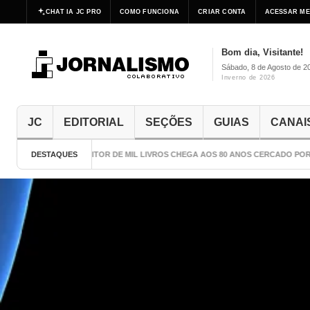
CHAT IA JC PRO
COMO FUNCIONA
CRIAR CONTA
ACESSAR ME
Bom dia, Visitante!
Sábado, 8 de Agosto de 2
Inverno de 2026
JC
EDITORIAL
SEÇÕES
GUIAS
CANAI
DESTAQUES
O ESCRITOR DE MIL LIVROS CHEGA AOS 80 ANOS CERCADO POR CU