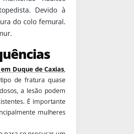
topedista. Devido à
tura do colo femural.
mur.
quências
a em Duque de Caxias
,
tipo de fratura quase
idosos, a lesão podem
istentes. É importante
incipalmente mulheres
vo para se procurar um