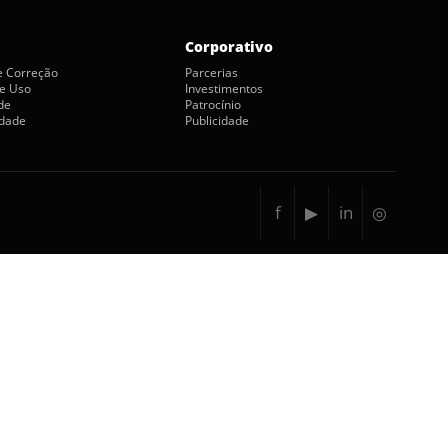
Corporativo
de Correção
Parcerias
e Uso
Investimentos
de
Patrocínio
idade
Publicidade
f
▶
in
◎