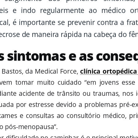
eis e indo regularmente ao médico or
cal, é importante se prevenir contra a fra
necrose de maneira rápida na cabeça do fê
s sintomas e as conse
Bastos, da Medical Force,
clínica ortopédic
vem tomar muito cuidado “em jovens esse 
ante acidente de trânsito ou traumas, nos 
ada por estresse devido a problemas pré-ex
xames e consultas ao consultório médico, pr
do pós-menopausa”.
ior dificuldade no caminhar é o principal moti