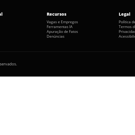
al
Recursos
Legal
Vagas e Empregos
Política 
Ferramentas IA
Termos d
Apuração de Fatos
Privacida
Denúncias
Acessibil
eservados.