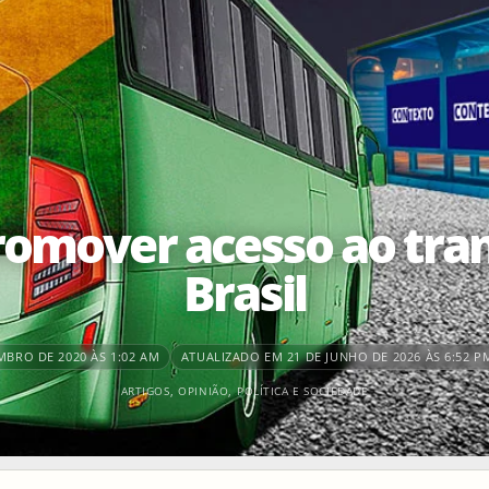
omover acesso ao tran
Brasil
MBRO DE 2020 ÀS 1:02 AM
ATUALIZADO EM 21 DE JUNHO DE 2026 ÀS 6:52 P
ARTIGOS
,
OPINIÃO
,
POLÍTICA E SOCIEDADE