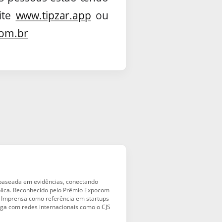
ite
www.tipzar.app
ou
com.br
 baseada em evidências, conectando
blica. Reconhecido pelo Prêmio Expocom
ta Imprensa como referência em startups
aloga com redes internacionais como o CJS