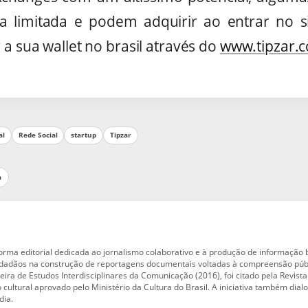
a limitada e podem adquirir ao entrar no s
 a sua wallet no brasil através do
www.tipzar.
al
Rede Social
startup
Tipzar
p
orma editorial dedicada ao jornalismo colaborativo e à produção de informação
 cidadãos na construção de reportagens documentais voltadas à compreensão pú
eira de Estudos Interdisciplinares da Comunicação (2016), foi citado pela Revis
o cultural aprovado pelo Ministério da Cultura do Brasil. A iniciativa também di
dia.