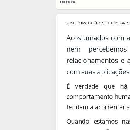
LEITURA
JC
/
NOTÍCIAS JC
/
CIÊNCIA E TECNOLOGIA
/
Acostumados com ale
nem percebemos 
relacionamentos e 
com suas aplicações
É verdade que há m
comportamento humano
tendem a acorrentar a
Quando estamos nas 