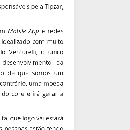
sponsáveis pela Tipzar,
 em
Mobile App
e redes
o idealizado com muito
o Venturelli, o único
 desenvolvimento da
usão de que somos um
o contrário, uma moeda
e do core e irá gerar a
tal que logo vai estará
as pessoas estão tendo