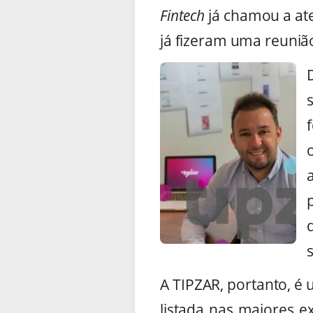
Fintech
já chamou a ate
já fizeram uma reunião
A TIPZAR, portanto, é 
listada nas maiores e