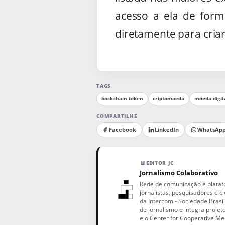
acesso a ela de form
diretamente para criar
TAGS
bockchain token
criptomoeda
moeda digit
COMPARTILHE
Facebook
LinkedIn
WhatsAp
EDITOR JC
Jornalismo Colaborativo
Rede de comunicação e plataf
jornalistas, pesquisadores e
da Intercom - Sociedade Brasil
de jornalismo e integra projet
e o Center for Cooperative Me